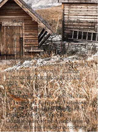
論文・総説
・Mukozu T., Nagai H., Matsui D.,
Mohri K., Watanabe G.,Yoshimine
N.,Amanuma M., Kobayashi K., Ogino
Y., Matsukiyo Y., Matsui T., Daido Y.,
Wakui N., Shinohara M., Momiyama
K.,
Higai K.
,
Igarashi Y. Adaptation of
lenvatinib treatment in patients with
hepatocellular carcinoma and portal
vein tumor thrombosis.
Cancer
Chemother Pharmacol
​​​. 89:11-20:
2022.
・
Tatsumi Y.
, Kato A., Niimi N., Yako
H., Himeno T., Kondo M., Tsunekawa
S., Kato Y., Kamiya H., Nakamura J.,
Higai K.
, Sango K., Kato K.
Docosahexaenoic acid suppresses
oxidative stress-induced autophagy
and cell death via the AMPK-